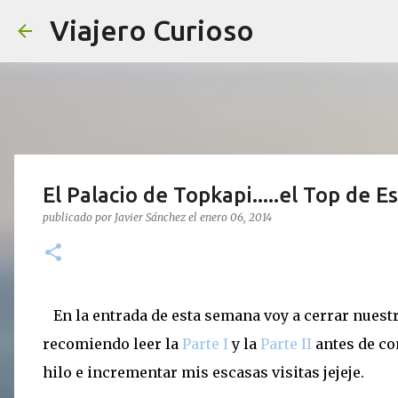
Viajero Curioso
El Palacio de Topkapi.....el Top de E
publicado por
Javier Sánchez
el
enero 06, 2014
En la entrada de esta semana voy a cerrar nuestra
recomiendo leer la
Parte I
y la
Parte II
antes de com
hilo e incrementar mis escasas visitas jejeje.