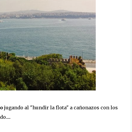
co
jugando al "hundir la flota" a cañonazos con los
o.....