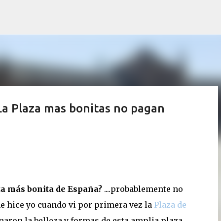
Ir al contenido principal
 La Plaza mas bonitas no pagan
za más bonita de España?
....probablemente no
e hice yo cuando vi por primera vez la
Plaza de
on la belleza y formas de esta amplia plaza...