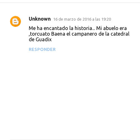
Unknown
16 de marzo de 2016 a las 19:20
C
Me ha encantado la historia... Mi abuelo era
o
,torcuato Baena el campanero de la catedral
de Guadix
m
e
RESPONDER
n
t
a
r
i
o
s