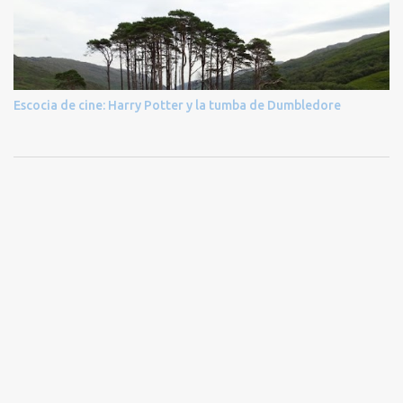
Escocia de cine: Harry Potter y la tumba de Dumbledore