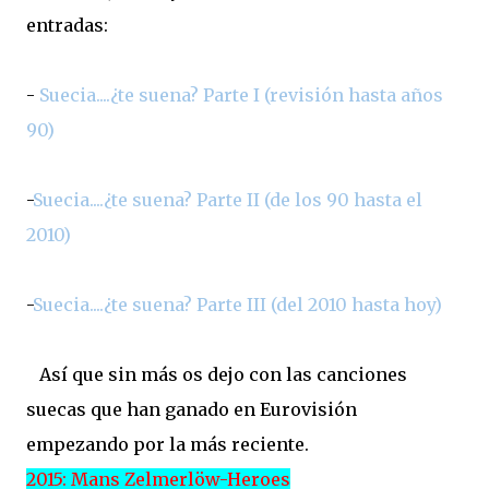
entradas:
-
Suecia....¿te suena? Parte I (revisión hasta años
90)
-
Suecia....¿te suena? Parte II (de los 90 hasta el
2010)
-
Suecia....¿te suena? Parte III (del 2010 hasta hoy)
Así que sin más os dejo con las canciones
suecas que han ganado en Eurovisión
empezando por la más reciente.
2015: Mans Zelmerlöw-Heroes