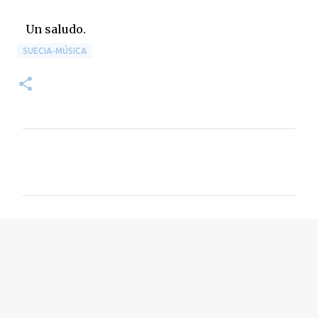
Un saludo.
SUECIA-MÚSICA
C
o
m
e
n
t
a
r
i