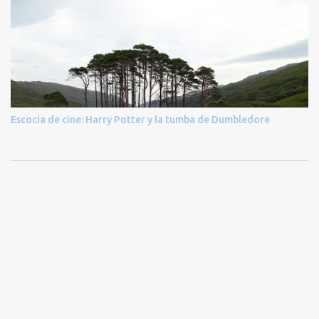
Escocia de cine: Harry Potter y la tumba de Dumbledore