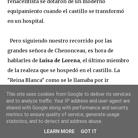
renacentista se dotaron de un moderno
equipamiento cuando el castillo se transformó
en un hospital.
Pero siguiendo nuestro recorrido por las
grandes señora de Chenonceau, es hora de
hablarles de
Luisa de Lorena
, el último miembro
de la realeza que se hospedó en el castillo. La
"Reina Blanca" como se le llamaba por ir
siempre vestida de ese color, curiosamente en
This site uses cookies from Google to deliver its services
señal de luto tras el asesinato de su esposo el Rey
and to analyze traffic. Your IP address and user-agent are
shared with Google along with performance and security
Enrique III, se retiró en 1.589 a Chenonceau, pero
metrics to ensure quality of service, generate usage
no pudo costearse el tren de vida de Catalina, y
statistics, and to detect and address abuse.
vivió medio encerrada con sus lecturas, rezos y
LEARN MORE
GOT IT