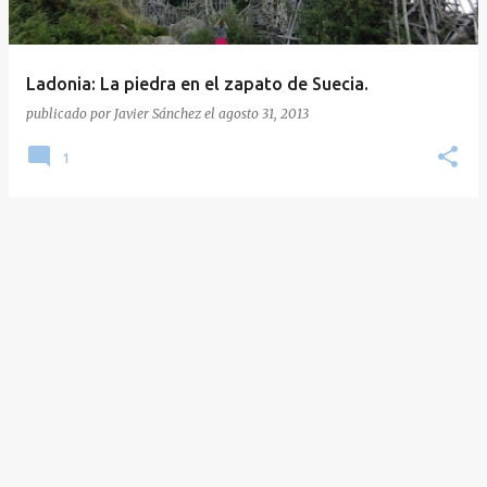
a
d
a
Ladonia: La piedra en el zapato de Suecia.
s
publicado por
Javier Sánchez
el
agosto 31, 2013
1