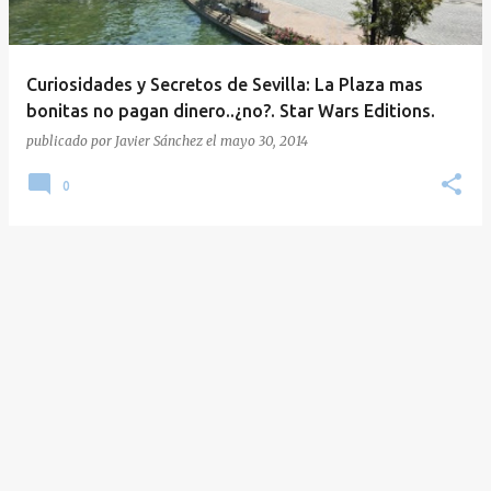
a
d
a
Curiosidades y Secretos de Sevilla: La Plaza mas
s
bonitas no pagan dinero..¿no?. Star Wars Editions.
publicado por
Javier Sánchez
el
mayo 30, 2014
0