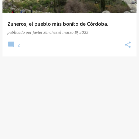
a
d
a
Zuheros, el pueblo más bonito de Córdoba.
s
publicado por
Javier Sánchez
el
marzo 19, 2022
2