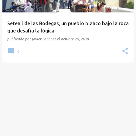
a
d
a
Setenil de las Bodegas, un pueblo blanco bajo la roca
s
que desafía la lógica.
publicado por
Javier Sánchez
el
octubre 20, 2018
0